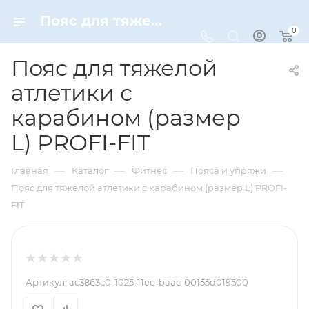
Пояс для тяжелой атлетики с карабином (размер L) PROFI-FIT – купить по цене 8599 руб. в интернет-магазине Dynamic-Sport
0
Пояс для тяжелой
атлетики с
карабином (размер
L) PROFI-FIT
—
—
—
—
Главная
Каталог
Фитнес
Пояса и упряжи
Пояс для тяжелой атлетики с карабином (размер L) PROFI-
FIT
Артикул:
ac3863c0-1025-11ee-baac-00155d019500