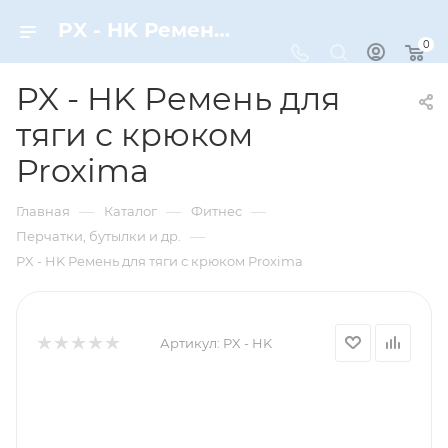
PX - HK Ремень для тяги с крюком Proxima – купить по цене 790 руб. в интернет-магазине Dynamic-Sport
0
PX - HK Ремень для
тяги с крюком
Proxima
—
—
—
Главная
Каталог
Фитнес
—
Перчатки, бутылки и др.
PX - HK Ремень для тяги с крюком Proxima
Артикул:
PX - HK