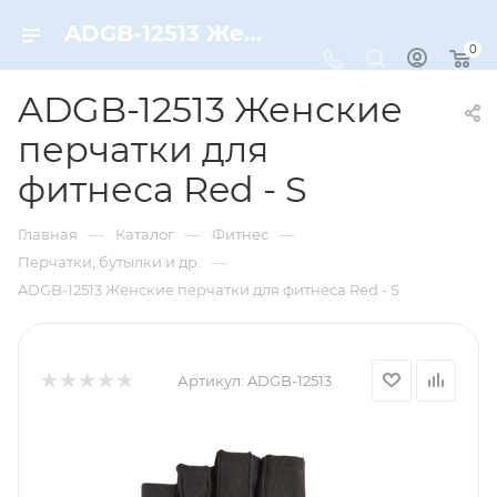
ADGB-12513 Женские перчатки для фитнеса Red - S – купить по цене 1290 руб. в интернет-магазине Dynamic-Sport
0
ADGB-12513 Женские
перчатки для
фитнеса Red - S
—
—
—
Главная
Каталог
Фитнес
—
Перчатки, бутылки и др.
ADGB-12513 Женские перчатки для фитнеса Red - S
Артикул:
ADGB-12513