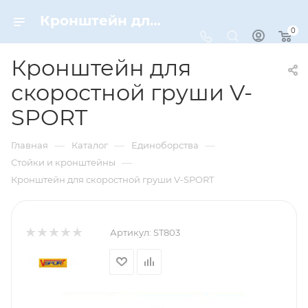
Кронштейн для скоростной груши V-SPORT – купить по цене 17150 руб. в интернет-магазине Dynamic-Sport
0
Кронштейн для
скоростной груши V-
SPORT
—
—
—
Главная
Каталог
Единоборства
—
Стойки и кронштейны
Кронштейн для скоростной груши V-SPORT
Артикул:
ST803