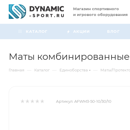
Магазин
спортивного
и игрового оборудования
КАТАЛОГ
АКЦИИ
БЛОГ
Маты комбинированны
—
—
—
Главная
Каталог
Единоборства
Маты/Протект
Артикул:
AFWM3-50-10/30/10