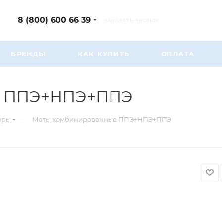
8 (800) 600 66 39
ЗАКАЗАТЬ ЗВОНОК
БРЕНДЫ
КАК КУПИТЬ
ОПЛАТА
е ППЭ+НПЭ+ППЭ
—
оры
Маты комбинированные ППЭ+НПЭ+ППЭ