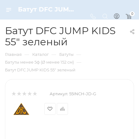
Батут DFC JUMP KIDS 55" зеленый – купить по цене 6990 руб. в интернет-магазине Dynamic-Sport
0
Батут DFC JUMP KIDS
55" зеленый
—
—
—
Главная
Каталог
Батуты
—
Батуты менее 5ф (Ø менее 152 см)
Батут DFC JUMP KIDS 55" зеленый
Артикул:
55INCH-JD-G