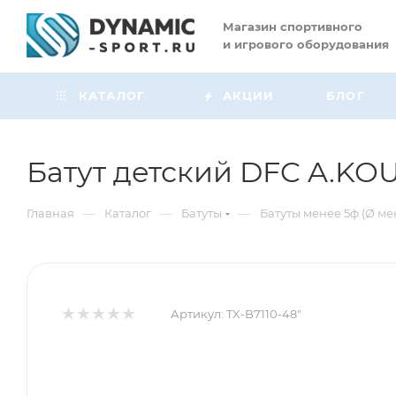
Магазин
спортивного
и игрового оборудования
КАТАЛОГ
АКЦИИ
БЛОГ
Батут детский DFC A.KOU 
—
—
—
Главная
Каталог
Батуты
Батуты менее 5ф (Ø мен
Артикул:
TX-B7110-48"