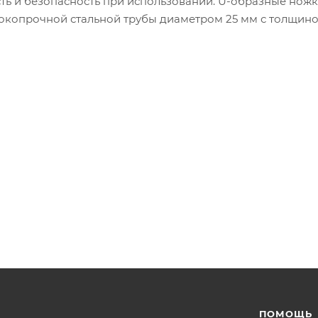
сть и безопасность при использовании. U-образные ножк
сокопрочной стальной трубы диаметром 25 мм с толщино
ПОМОЩЬ