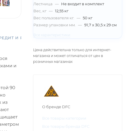
Лестница
—
Не входит в комплект
Вес, кг
—
12,55 кг
Вес пользователя кг.
—
50 кг
Размер упаковки мм.
—
91,7 х 30,5 х 29 см
Все характеристики
РЕДИТ И РАССРОЧКА
Цена действительна только для интернет-
магазина и может отличаться от цен в
ося
розничных магазинах
жками и
отой 90
гко
х из
О бренде DFC
вают
ащищает
Все товары категории
иаметром
Все товары бренда DFC