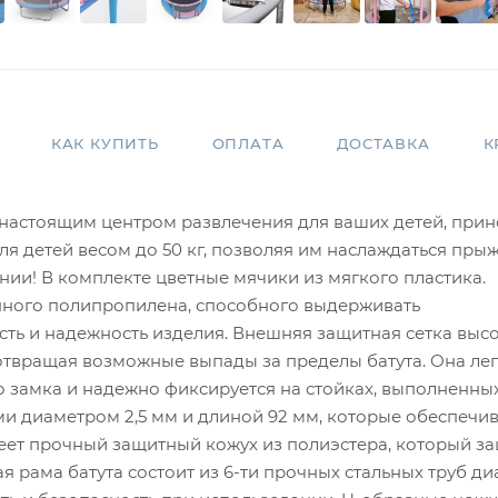
КАК КУПИТЬ
ОПЛАТА
ДОСТАВКА
К
т настоящим центром развлечения для ваших детей, прин
ля детей весом до 50 кг, позволяя им наслаждаться пры
ии! В комплекте цветные мячики из мягкого пластика.
енного полипропилена, способного выдерживать
сть и надежность изделия. Внешняя защитная сетка выс
отвращая возможные выпады за пределы батута. Она ле
 замка и надежно фиксируется на стойках, выполненны
и диаметром 2,5 мм и длиной 92 мм, которые обеспечи
имеет прочный защитный кожух из полиэстера, который з
я рама батута состоит из 6-ти прочных стальных труб д