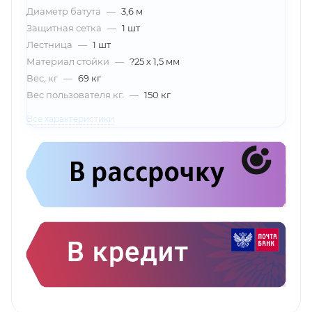
Диаметр батута
—
3,6 м
Защитная сетка
—
1 шт
Лестница
—
1 шт
Материал стойки
—
?25 х 1,5 мм
Вес, кг
—
69 кг
Вес пользователя кг.
—
150 кг
Все характеристики