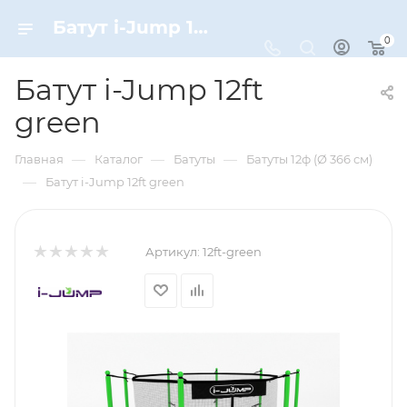
Батут i-Jump 12ft green – купить по цене 35990 руб. в интернет-магазине Dynamic-Sport
0
Батут i-Jump 12ft
green
—
—
—
Главная
Каталог
Батуты
Батуты 12ф (Ø 366 см)
—
Батут i-Jump 12ft green
Артикул:
12ft-green