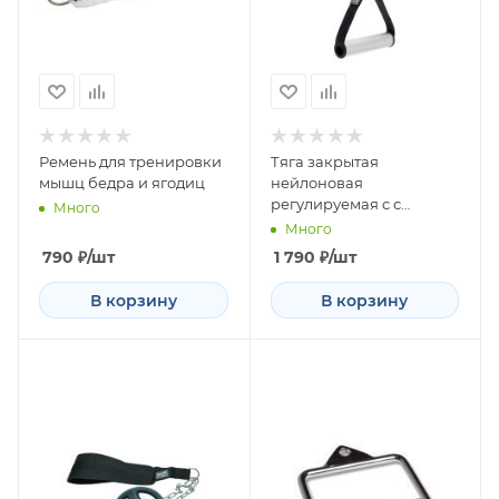
Ремень для тренировки
Тяга закрытая
мышц бедра и ягодиц
нейлоновая
регулируемая c с
Много
алюминиевой
Много
рукояткой 15 см
790
₽
/шт
1 790
₽
/шт
В корзину
В корзину