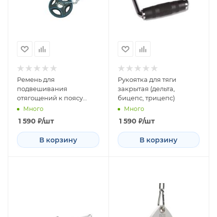
Ремень для
Рукоятка для тяги
подвешивания
закрытая (дельта,
отягощений к поясу
бицепс, трицепс)
нейлоновый, с
Много
Много
логотипом
1 590
₽
/шт
1 590
₽
/шт
В корзину
В корзину