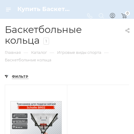
Купить Баскетбольные кольца по цене от 494 ₽ рублей в Москве с доставкой
0
Баскетбольные
кольца
1
—
—
—
Главная
Каталог
Игровые виды спорта
Баскетбольные кольца
ФИЛЬТР